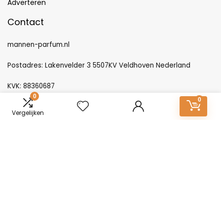
Adverteren
Contact
mannen-parfum.nl
Postadres: Lakenvelder 3 5507KV Veldhoven Nederland
KVK: 88360687
0
0
E-mail:
info@mannen-parfum.nl
Vergelijken
Producten
Gisada IRIS 100ml