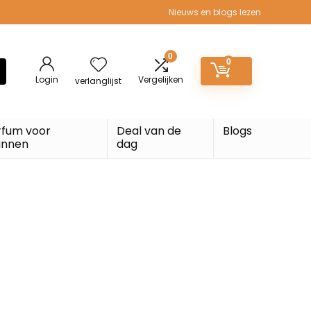
Nieuws en blogs lezen
0
0
Login
Vergelijken
verlanglijst
rfum voor
Deal van de
Blogs
nnen
dag