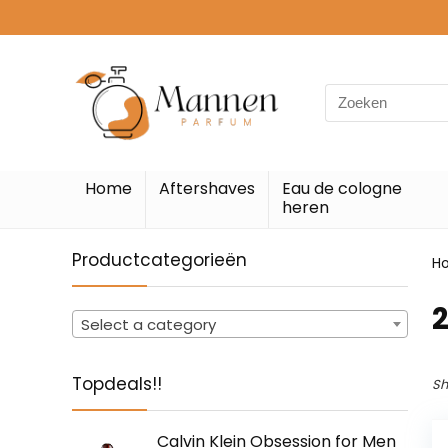
Search
for:
Home
Aftershaves
Eau de cologne
heren
Productcategorieën
H
2
Select a category
Topdeals!!
Sh
Calvin Klein Obsession for Men