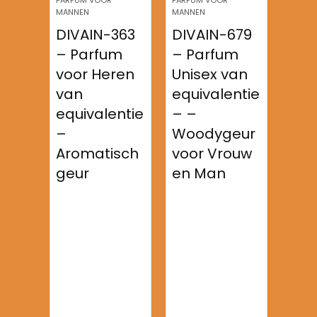
MANNEN
MANNEN
MANNE
Al
DIVAIN-363
DIVAIN-679
DIV
– Parfum
– Parfum
– P
an
voor Heren
Unisex van
Uni
van
equivalentie
equ
equivalentie
– –
–
au
–
Woodygeur
Oos
tte
Aromatisch
voor Vrouw
r v
geur
en Man
en 