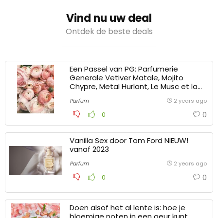
Vind nu uw deal
Ontdek de beste deals
Een Passel van PG: Parfumerie
Generale Vetiver Matale, Mojito
Chypre, Metal Hurlant, Le Musc et la
Peau en Bouquet Massai
Parfum
2 years ago
0
0
Vanilla Sex door Tom Ford NIEUW!
vanaf 2023
Parfum
2 years ago
0
0
Doen alsof het al lente is: hoe je
bloemige noten in een geur kunt