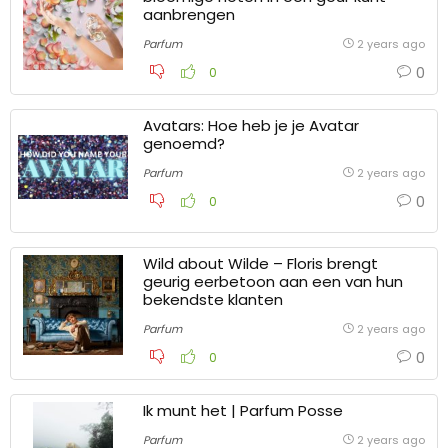
aanbrengen
Parfum
2 years ago
0
0
Avatars: Hoe heb je je Avatar
genoemd?
Parfum
2 years ago
0
0
Wild about Wilde – Floris brengt
geurig eerbetoon aan een van hun
bekendste klanten
Parfum
2 years ago
0
0
Ik munt het | Parfum Posse
Parfum
2 years ago