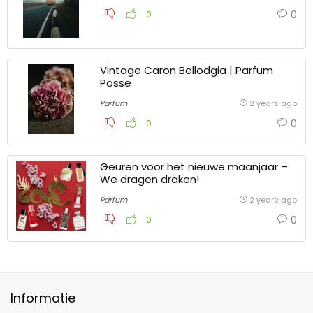
0
0
Vintage Caron Bellodgia | Parfum
Posse
Parfum
2 years ago
0
0
Geuren voor het nieuwe maanjaar –
We dragen draken!
Parfum
2 years ago
0
0
Informatie