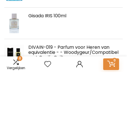
Gisada IRIS 100ml
DIVAIN-019 - Parfum voor Heren van
equivalentie - - Woodygeur/Compatibel
met Guci´s Guilty
0
0
Vergelijken
Informatie
Contact
Klantenservice