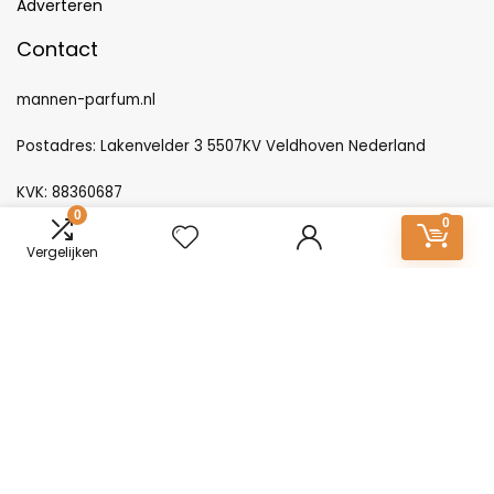
Adverteren
Contact
mannen-parfum.nl
Postadres: Lakenvelder 3 5507KV Veldhoven Nederland
KVK: 88360687
0
0
E-mail:
info@mannen-parfum.nl
Vergelijken
Producten
Gisada IRIS 100ml