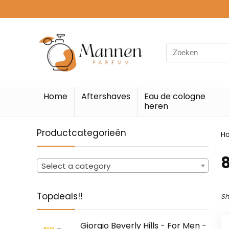
Search
for:
Home
Aftershaves
Eau de cologne
heren
Productcategorieën
H
Select a category
Topdeals!!
Sh
Giorgio Beverly Hills - For Men -