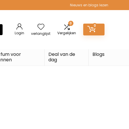
Nieuws en blogs lezen
0
0
Login
Vergelijken
verlanglijst
rfum voor
Deal van de
Blogs
nnen
dag