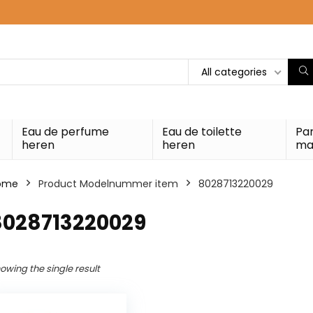
All categories
Eau de perfume
Eau de toilette
Pa
heren
heren
ma
ome
Product Modelnummer item
‎8028713220029
‎8028713220029
owing the single result