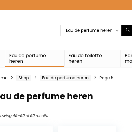
Eau de perfume heren
Eau de perfume
Eau de toilette
Pa
heren
heren
ma
ome
Shop
Eau de perfume heren
Page 5
Eau de perfume heren
owing 49–50 of 50 results