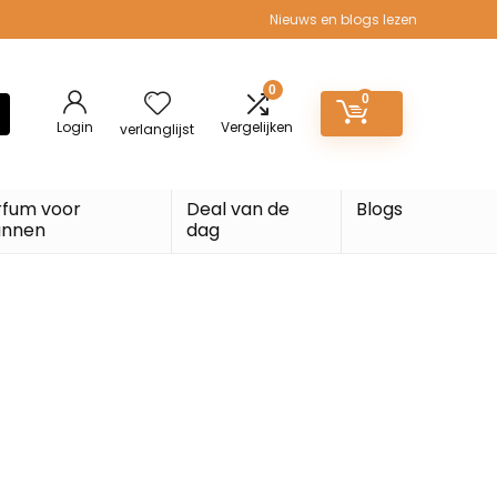
Nieuws en blogs lezen
0
0
Login
Vergelijken
verlanglijst
rfum voor
Deal van de
Blogs
nnen
dag