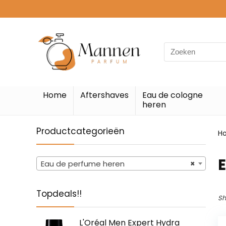
Search
for:
Home
Aftershaves
Eau de cologne
heren
Productcategorieën
H
Eau de perfume heren
×
Topdeals!!
Sh
L'Oréal Men Expert Hydra