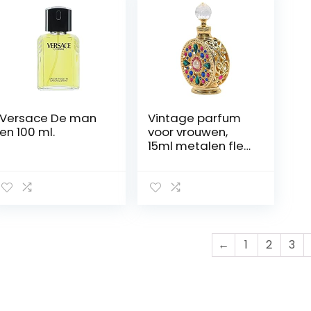
Versace De man
Vintage parfum
en 100 ml.
voor vrouwen,
15ml metalen fles
Dubai parfum
voor mannen,
Etherische olie
parfum voor
tienermeisjes,
Dubai parfum
voor mannen,
←
1
2
3
parfum, fancy
vintage parfum
Mumiao