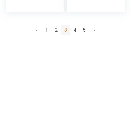
←
1
2
3
4
5
→