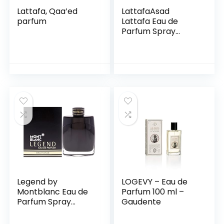
Lattafa, Qaa’ed
LattafaAsad
parfum
Lattafa Eau de
Parfum Spray
uniseks 100 ml
parfum voor heren
en dames100 ml 1er
Pack
Legend by
LOGEVY – Eau de
Montblanc Eau de
Parfum 100 ml –
Parfum Spray
Gaudente
100ml