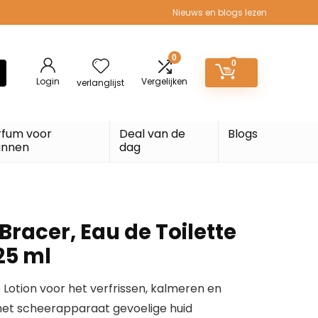
Nieuws en blogs lezen
0
0
Login
Vergelijken
verlanglijst
rfum voor
Deal van de
Blogs
nnen
dag
racer, Eau de Toilette
25 ml
Lotion voor het verfrissen, kalmeren en
het scheerapparaat gevoelige huid