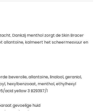
zacht. Dankzij menthol zorgt de Skin Bracer
met allantoïne, kalmeert het scheermesvuur en
everolie, allantoïne, linalool, geraniol,
oyl, hexylbenzoaat, menthol, ethylhexyl
5/acid yellow 3 B29397/1
araat gevoelige huid