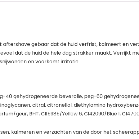
t aftershave gebaar dat de huid verfrist, kalmeert en ver
gevoel dat de huid de hele dag strakker maakt. Verrijkt 
snijwonden en voorkomt irritatie.
g-40 gehydrogeneerde beverolie, peg-60 gehydrogeneerde b
oglycanen, citral, citronellol, diethylamino hydroxybenz
rfum/geur, BHT, Cl15985/Yellow 6, Cl42090/Blue 1, Cl4700
issen, kalmeren en verzachten van de door het scheerapp