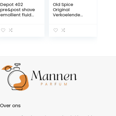
Depot 402
Old Spice
pre&post shave
Original
emollient fluid
Verkoelende
100ml
aftershave voor
mannen,
scheerwater
met
antiseptische
werking, 150 ml (1
stuk)
Over ons