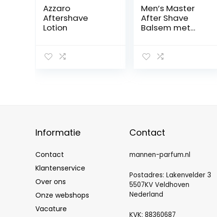
Azzaro
Men’s Master
Aftershave
After Shave
Lotion
Balsem met
Groene Thee &
Menthol | After
Shave for Men |
Hydraterend &
Verzorgend |
Parabeenvrij |
120 ML
Informatie
Contact
Contact
mannen-parfum.nl
Klantenservice
Postadres: Lakenvelder 3
Over ons
5507KV Veldhoven
Nederland
Onze webshops
Vacature
KVK: 88360687