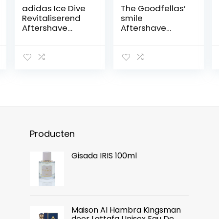
adidas Ice Dive
The Goodfellas’
Revitaliserend
smile
Aftershave
Aftershave
100ml
vloeistof koning
zwart Zero
alcohol 100ml
Producten
Gisada IRIS 100ml
Maison Al Hambra Kingsman
door Lattafa Unisex Eau De