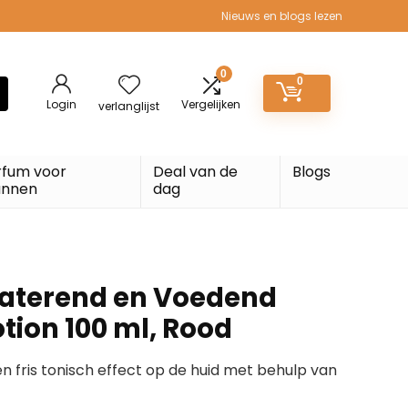
Nieuws en blogs lezen
0
0
Login
Vergelijken
verlanglijst
rfum voor
Deal van de
Blogs
nnen
dag
raterend en Voedend
tion 100 ml, Rood
n fris tonisch effect op de huid met behulp van