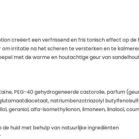
n creëert een verfrissend en fris tonisch effect op de h
 irritatie na het scheren te versterken en te kalmeren, t
oepel met de warme en houtachtige geur van sandelhout.
etaïne, PEG-40 gehydrogeneerde castorolie, parfum (geur
utamaatdiacetaat, natriumbenzotriazolyl butylfenolsulfona
ol, geraniol, alfa-isomethylionon, limoneen, linalool, cou
p de huid met behulp van natuurlijke ingrediënten
r