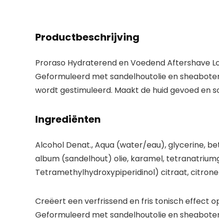
Productbeschrijving
Proraso Hydraterend en Voedend Aftershave Lotio
Geformuleerd met sandelhoutolie en sheaboter om
wordt gestimuleerd. Maakt de huid gevoed en s
Ingrediënten
Alcohol Denat., Aqua (water/eau), glycerine, b
album (sandelhout) olie, karamel, tetranatriumgl
Tetramethylhydroxypiperidinol) citraat, citronell
Creëert een verfrissend en fris tonisch effect o
Geformuleerd met sandelhoutolie en sheabote