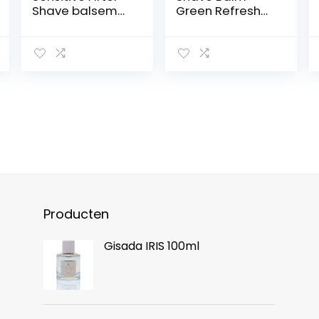
Shave balsem
Green Refresh
(100 ml),
100ml
kalmerende
aftershave,
huidverzorging
na het scheren
met kamillle en
vitamine E
Producten
Gisada IRIS 100ml