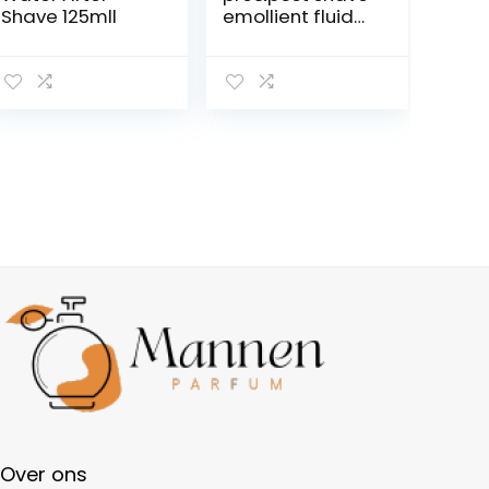
Shave 125mll
emollient fluid
100ml
Over ons