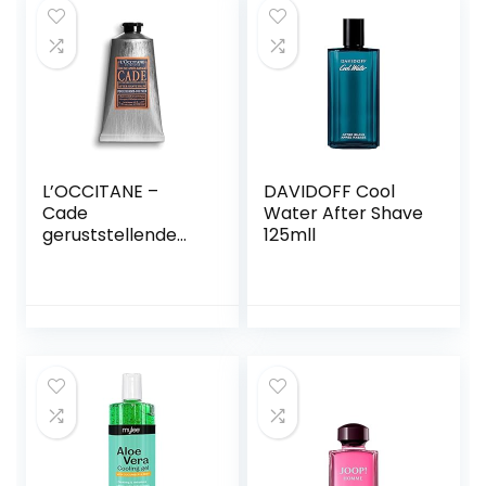
L’OCCITANE –
DAVIDOFF Cool
Cade
Water After Shave
geruststellende
125mll
aftershavebalsem
– 75 ml