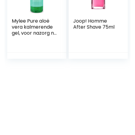
Mylee Pure aloë
Joop! Homme
vera kalmerende
After Shave 75ml
gel, voor nazorg na
waxen, ontharing,
wax
huidbehandeling,
After-Sun 500ml