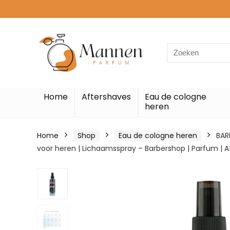
Search
for:
Home
Aftershaves
Eau de cologne
heren
Home
Shop
Eau de cologne heren
BAR
voor heren | Lichaamsspray – Barbershop | Parfum | 