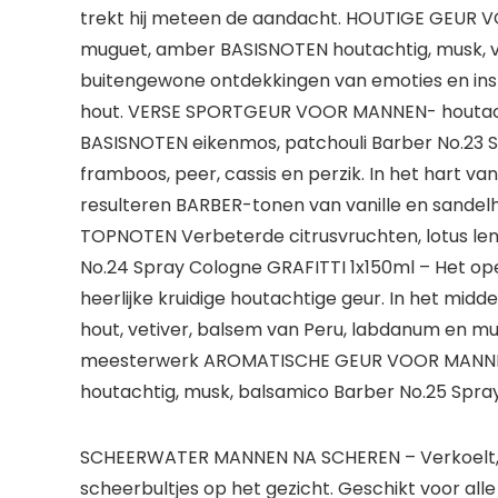
trekt hij meteen de aandacht. HOUTIGE GEUR 
muguet, amber BASISNOTEN houtachtig, musk, ve
buitengewone ontdekkingen van emoties en inspir
hout. VERSE SPORTGEUR VOOR MANNEN- houtachti
BASISNOTEN eikenmos, patchouli Barber No.23 Spr
framboos, peer, cassis en perzik. In het hart va
resulteren BARBER-tonen van vanille en sandel
TOPNOTEN Verbeterde citrusvruchten, lotus le
No.24 Spray Cologne GRAFITTI 1x150ml – Het op
heerlijke kruidige houtachtige geur. In het mid
hout, vetiver, balsem van Peru, labdanum en m
meesterwerk AROMATISCHE GEUR VOOR MANNEN – 
houtachtig, musk, balsamico Barber No.25 Spray
SCHEERWATER MANNEN NA SCHEREN – Verkoelt, re
scheerbultjes op het gezicht. Geschikt voor alle