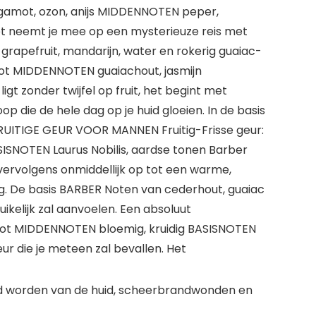
gamot, ozon, anijs MIDDENNOTEN peper,
et neemt je mee op een mysterieuze reis met
 grapefruit, mandarijn, water en rokerig guaiac-
ot MIDDENNOTEN guaiachout, jasmijn
t zonder twijfel op fruit, het begint met
p die de hele dag op je huid gloeien. In de basis
FRUITIGE GEUR VOOR MANNEN Fruitig-Frisse geur:
SNOTEN Laurus Nobilis, aardse tonen Barber
ervolgens onmiddellijk op tot een warme,
rig. De basis BARBER Noten van cederhout, guaiac
elijk zal aanvoelen. Een absoluut
 MIDDENNOTEN bloemig, kruidig ​​BASISNOTEN
r die je meteen zal bevallen. Het
od worden van de huid, scheerbrandwonden en