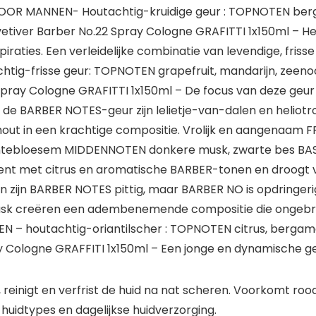
VOOR MANNEN- Houtachtig-kruidige geur : TOPNOTEN ber
tiver Barber No.22 Spray Cologne GRAFITTI 1x150ml – H
aties. Een verleidelijke combinatie van levendige, frisse
g-frisse geur: TOPNOTEN grapefruit, mandarijn, zeeno
ay Cologne GRAFITTI 1x150ml – De focus van deze geur lig
n de BARBER NOTES-geur zijn lelietje-van-dalen en heliotroo
hout in een krachtige compositie. Vrolijk en aangenaam 
ntebloesem MIDDENNOTEN donkere musk, zwarte bes BASI
ent met citrus en aromatische BARBER-tonen en droogt v
den zijn BARBER NOTES pittig, maar BARBER NO is opdringe
usk creëren een adembenemende compositie die ongebruik
houtachtig-oriantilscher : TOPNOTEN citrus, bergamot
 Cologne GRAFFITI 1x150ml – Een jonge en dynamische geu
inigt en verfrist de huid na nat scheren. Voorkomt ro
 huidtypes en dagelijkse huidverzorging.