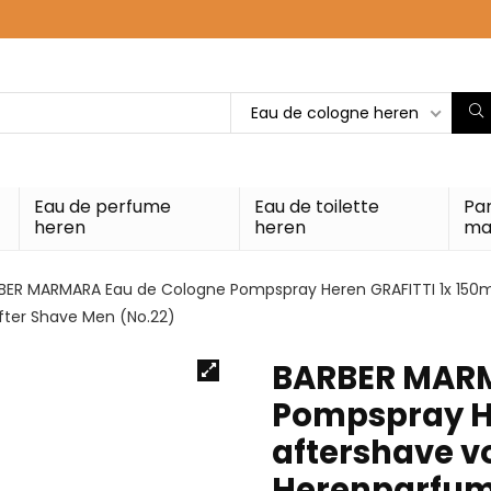
Eau de cologne heren
Eau de perfume
Eau de toilette
Pa
heren
heren
ma
BER MARMARA Eau de Cologne Pompspray Heren GRAFITTI 1x 150ml
After Shave Men (No.22)
BARBER MARM
Pompspray He
aftershave v
Herenparfums