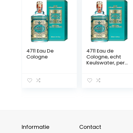
4711 Eau De
4711 Eau de
Cologne
Cologne, echt
Keulswater, per
verpakking (1 x
200 ml)
Informatie
Contact