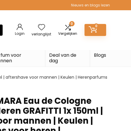
Nieuws en blogs lezen
0
0
Login
Vergelijken
verlanglijst
rfum voor
Deal van de
Blogs
nnen
dag
 | aftershave voor mannen | Keulen | Herenparfums
ARA Eau de Cologne
ren GRAFITTI 1x 150ml |
oor mannen | Keulen |
 voor heren |