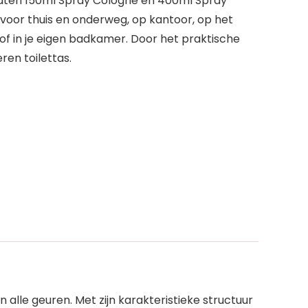
maten 150ml Spray Cologne en 400ml Spray
voor thuis en onderweg, op kantoor, op het
 of in je eigen badkamer. Door het praktische
eren toilettas.
alle geuren. Met zijn karakteristieke structuur