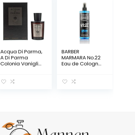
Acqua Di Parma,
BARBER
A Di Parma
MARMARA No.22
Colonia Vaniglia
Eau de Cologne
Edc S 100Ml,
Spray Mannen
Keulen,
GRAFFITI 1x
Veelkleurig, 100,
400ml |
Unisex-
aftershave voor
Volwassene
mannen | Keulen
| aftershave
mannen |
Herenparfums
voor heren |
Lichaamsspray
– kapperszaak –