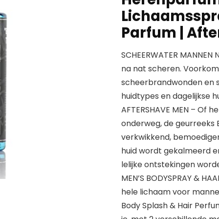
Lichaamsspra
Parfum | Aft
SCHEERWATER MANNEN NA S
na nat scheren. Voorkomt
scheerbrandwonden en sch
huidtypes en dagelijkse h
AFTERSHAVE MEN – Of het 
onderweg, de geurreeks E
verkwikkend, bemoedigen
huid wordt gekalmeerd e
lelijke ontstekingen wor
MEN’S BODYSPRAY & HAARP
hele lichaam voor manne
Body Splash & Hair Perfume