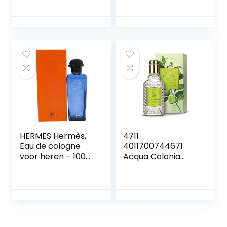
HERMES Hermès,
4711
Eau de cologne
4011700744671
voor heren – 100
Acqua Colonia
ml.
Lime and Nutmeg
Eau de Cologne,
verstuiver/spray,
50 ml,lime