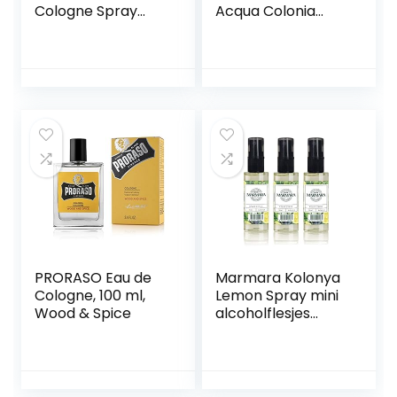
Cologne Spray
Acqua Colonia
Mannen GRAFFITI
Lime and Nutmeg
1x 400ml |
Eau de Cologne,
aftershave voor
verstuiver/spray,
mannen | Keulen |
50 ml,lime
aftershave
mannen |
Herenparfums
voor heren |
Lichaamsspray –
kapperszaak –
kapper Kolonya |
parfums
PRORASO Eau de
Marmara Kolonya
Cologne, 100 ml,
Lemon Spray mini
Wood & Spice
alcoholflesjes
3x50ml Turks
geurend water
Aftershave Turks
handwater Eau de