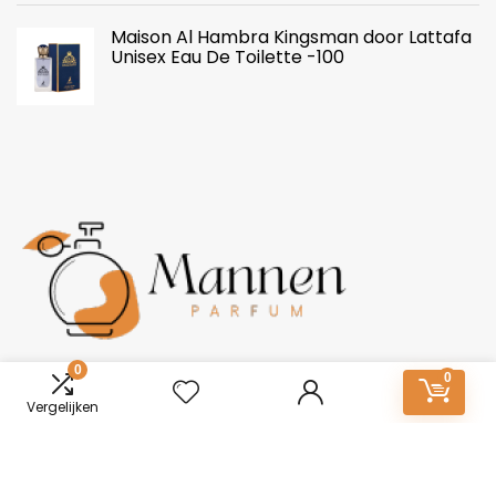
Maison Al Hambra Kingsman door Lattafa
Unisex Eau De Toilette -100
0
Over ons
0
Vergelijken
Mannen-Parfum.nl: Essentie van onderscheid. Ontdek een
wereld van boeiende geuren voor mannen. Van tijdloze
klassiekers tot moderne elegantie, vind jouw kenmerkende