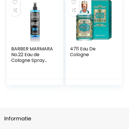
Houtachtig – Turks
Keulen |
kapperszaak
(No.2)
BARBER MARMARA
4711 Eau De
No.22 Eau de
Cologne
Cologne Spray
Mannen GRAFFITI
1x 400ml |
aftershave voor
mannen | Keulen |
aftershave
mannen |
Herenparfums
voor heren |
Lichaamsspray –
kapperszaak –
Informatie
kapper Kolonya |