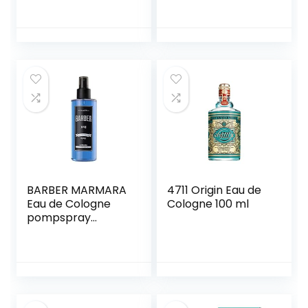
Charm Toilette for
Men – Infused
Cupid Hypnosis
Cologne
Fragrances for
Men,Cupid
Fragrances for
Men (1pcs)
BARBER MARMARA
4711 Origin Eau de
Eau de Cologne
Cologne 100 ml
pompspray
mannen 250ml |
aftershave voor
mannen | Keulen |
Herenparfums
voor heren | Body
Spray –