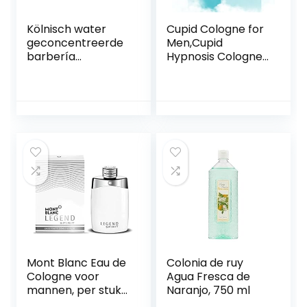
Kölnisch water
Cupid Cologne for
geconcentreerde
Men,Cupid
barbería
Hypnosis Cologne
mannelijke geur
for Men,Cupid
fris en elegant –
Charm Toilette for
150 ml
Men – Infused
Cupid Hypnosis
Cologne
Fragrances for
Men,Cupid
Fragrances for
Men (1pcs)
Mont Blanc Eau de
Colonia de ruy
Cologne voor
Agua Fresca de
mannen, per stuk
Naranjo, 750 ml
verpakt (1 x 200