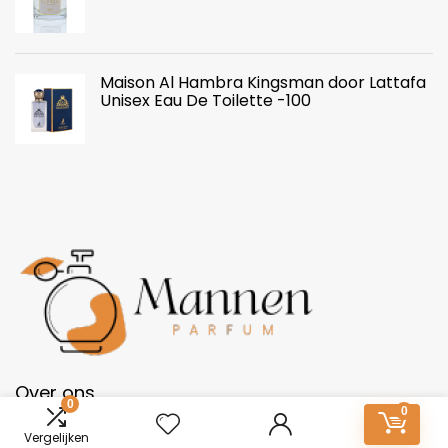
Maison Al Hambra Kingsman door Lattafa
Unisex Eau De Toilette -100
Over ons
0
0
Vergelijken
Mannen-Parfum.nl: Essentie van onderscheid. Ontdek een