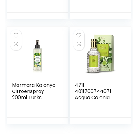
ml)
Marmara Kolonya
4711
Citroenspray
4011700744671
200ml Turks
Acqua Colonia
geurend water
Lime and Nutmeg
Aftershave Turks
Eau de Cologne,
handwater Eau de
verstuiver/spray,
Cologne Heren
50 ml,lime
traditioneel Turks