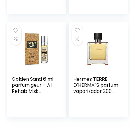
langhoudend, Luxe
Eau de Parfum
geur, Aromatisch
Aquatische, Fijne
Franse Essenties,
Extra
Geconcentreerd,
50 ml Spray
Golden Sand 6 ml
Hermes TERRE
parfum geur – Al
D’HERMÃˆS parfum
Rehab Misk
vaporizador 200
parfumolie voor
ml
heren en dames
musk muskus