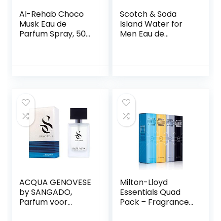
Al-Rehab Choco
Scotch & Soda
Musk Eau de
Island Water for
Parfum Spray, 50
Men Eau de
ml, voor dames en
Parfum 40ml
heren, choco
Spray
muskus
ACQUA GENOVESE
Milton-Lloyd
by SANGADO,
Essentials Quad
Parfum voor
Pack – Fragrance
mannen, 8-10 uur
for Men – 4 x 50ml