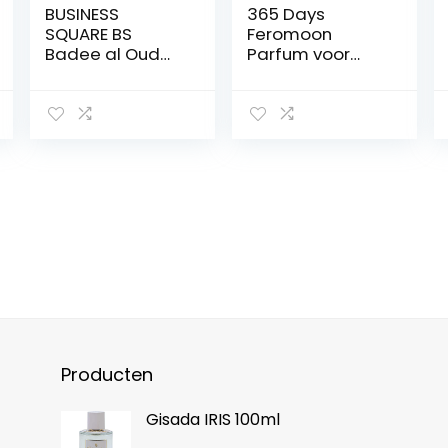
BUSINESS
365 Days
SQUARE BS
Feromoon
Badee al Oud
Parfum voor
Amethist Eau de
Mannen – Een
Parfum 100 ml
verleidelijke
voor dames en
geur voor alle
heren Een
gelegenheden –
oosterse geur
Feromoon
uit Dubai naar
parfum homme
Arabisch noten,
pour séduire les
peer, Turkse
senses – 365
roos, jasmijn,
DAYS Parfum
vanille, amber
avec amour, 50
en oud
ml
Producten
Gisada IRIS 100ml