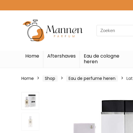
Search
for:
Home
Aftershaves
Eau de cologne
heren
Home
Shop
Eau de perfume heren
La