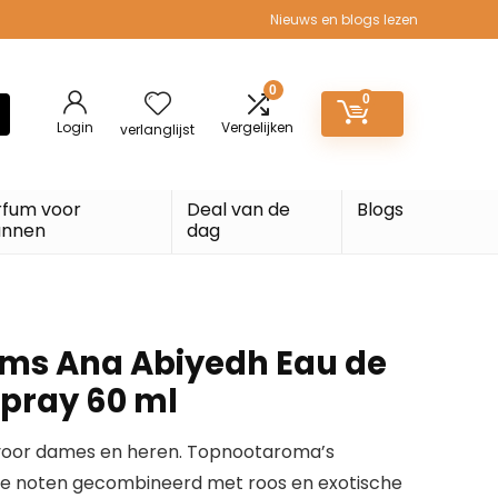
Nieuws en blogs lezen
0
0
Login
Vergelijken
verlanglijst
rfum voor
Deal van de
Blogs
nnen
dag
ums Ana Abiyedh Eau de
pray 60 ml
 voor dames en heren. Topnootaroma’s
ige noten gecombineerd met roos en exotische