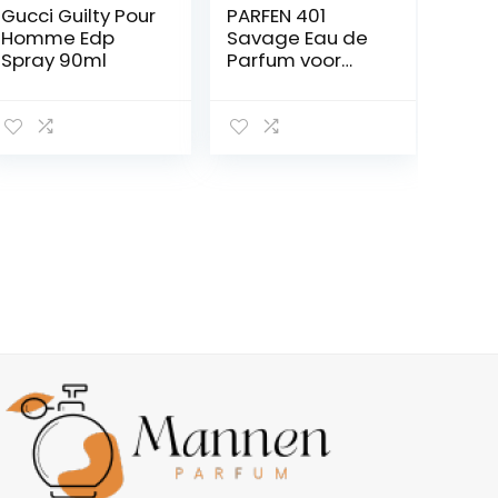
Gucci Guilty Pour
PARFEN 401
Homme Edp
Savage Eau de
Spray 90ml
Parfum voor
mannen, 30 ml,
sterk
geconcentreerd
e herengeur
met essences
uit Frankrijk,
analoog parfum