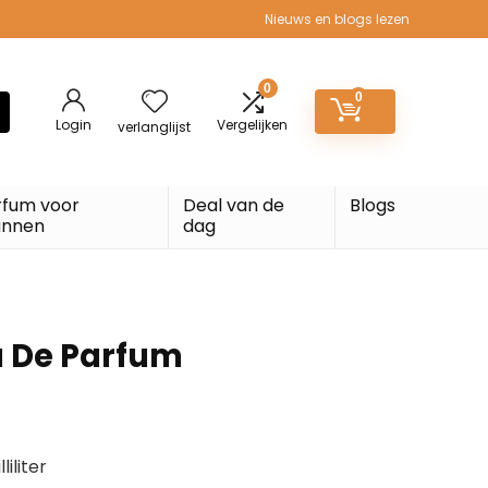
Nieuws en blogs lezen
0
0
Login
Vergelijken
verlanglijst
rfum voor
Deal van de
Blogs
nnen
dag
u De Parfum
iliter