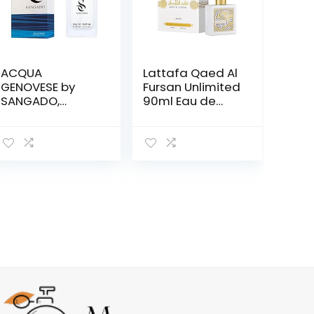
ACQUA
Lattafa Qaed Al
GENOVESE by
Fursan Unlimited
SANGADO,
90ml Eau de
Parfum voor
Parfum White
mannen, 8-10
Edition Parfum
uur
Oosters voor
langhoudend,
heren en dames
Luxe geur,
Aromatisch
Aquatische, Fijne
Franse
Essenties, Extra
Geconcentreerd
, 50 ml Spray