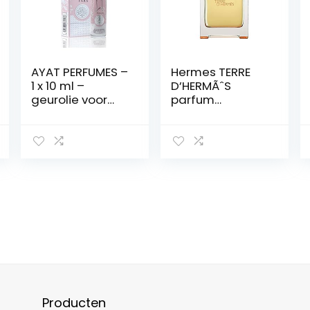
AYAT PERFUMES –
Hermes TERRE
1 x 10 ml –
D’HERMÃˆS
geurolie voor
parfum
mannen en
vaporizador 200
vrouwen –
ml
langdurig en
comfortabel
(Yara 10ml) –
parfum voor
dames en heren
Producten