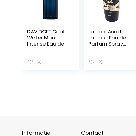
DAVIDOFF Cool
LattafaAsad
Water Man
Lattafa Eau de
Intense Eau de
Parfum Spray
Parfum 125ml
uniseks 100 ml
parfum voor
heren en
dames100 ml 1er
Pack
Informatie
Contact