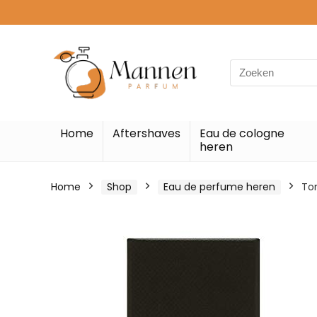
Search
for:
Home
Aftershaves
Eau de cologne
heren
Home
Shop
Eau de perfume heren
To