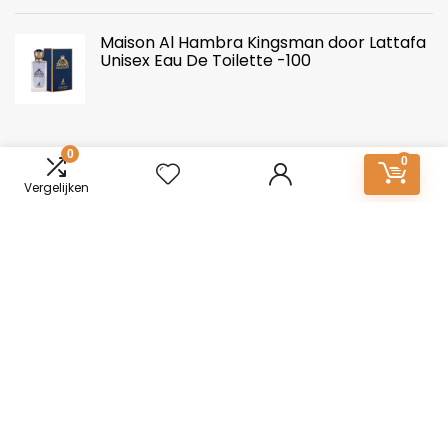
Maison Al Hambra Kingsman door Lattafa
Unisex Eau De Toilette -100
0
0
Vergelijken
Over ons
Mannen-Parfum.nl: Essentie van onderscheid. Ontdek een
wereld van boeiende geuren voor mannen. Van tijdloze
klassiekers tot moderne elegantie, vind jouw kenmerkende