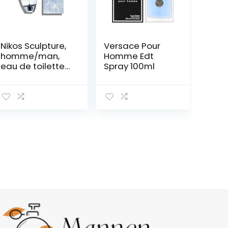
Nikos Sculpture,
Versace Pour
homme/man,
Homme Edt
eau de toilette
Spray 100ml
spray, per stuk
verpakt (1 x 100
ml)