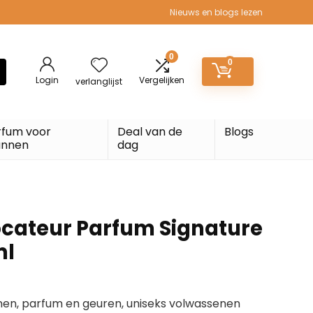
Nieuws en blogs lezen
0
0
Login
Vergelijken
verlanglijst
rfum voor
Deal van de
Blogs
nnen
dag
ocateur Parfum Signature
ml
nen, parfum en geuren, uniseks volwassenen