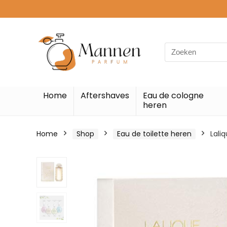
Search
for:
Home
Aftershaves
Eau de cologne
heren
Home
Shop
Eau de toilette heren
Lali