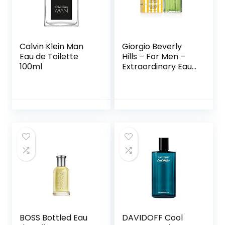
Calvin Klein Man
Giorgio Beverly
Eau de Toilette
Hills – For Men –
100ml
Extraordinary Eau
de Toilette Natural
Spray –
Oriëntaalse en
houtachtige geur –
118 ml
BOSS Bottled Eau
DAVIDOFF Cool