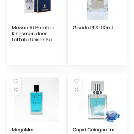
Maison Al Hambra
Gisada IRIS 100ml
Kingsman door
Lattafa Unisex Eau
De Toilette -100
MègaMer
Cupid Cologne for