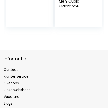
Men, Cupid
Fragrance,
Cologne for Men,
Cupid Hypnosis
Cologne for Men,
Cupid Cologne
Perfume
Enhanced Scents
(1 Pcs)
Informatie
Contact
Klantenservice
Over ons
Onze webshops
Vacature
Blogs