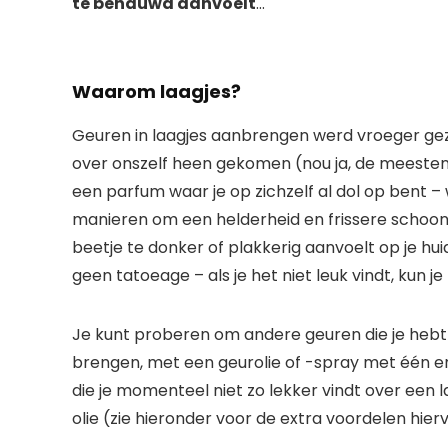
te benauwd aanvoelt
…
Waarom laagjes?
Geuren in laagjes aanbrengen werd vroeger gezi
over onszelf heen gekomen (nou ja, de meesten 
een parfum waar je op zichzelf al dol op bent – ​
manieren om een ​​helderheid en frissere scho
beetje te donker of plakkerig aanvoelt op je huid
geen tatoeage – als je het niet leuk vindt, kun j
Je kunt proberen om andere geuren die je heb
brengen, met een geurolie of -spray met één enk
die je momenteel niet zo lekker vindt over een 
olie (zie hieronder voor de extra voordelen hier