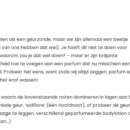
en als een geurzonde, maar we zijn allemaal een beetje
van ons hebben dat wel). Je hoeft dit niet te doen voor
​waarom zou je dat wel doen? – maar er zijn briljante
onheid toe te voegen aan een parfum dat nu misschien ee
. Probeer het eens, want zoals wij altijd zeggen: parfum is
e het eraf wassen!
t waarin de bovenstaande noten domineren in lagen aan 
ele geur, ‘soliflore’ (één hoofdnoot), of probeer de geu
laagje te leggen. verschillend geparfumeerde bodylotion 
van…)