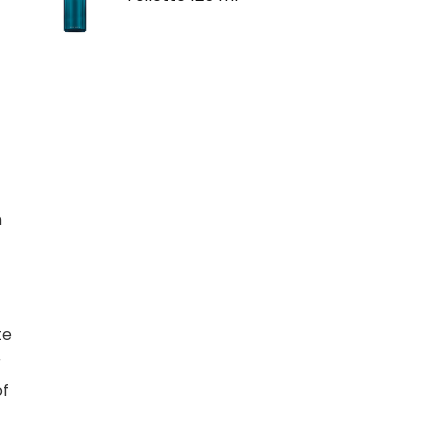
n
te
r
of