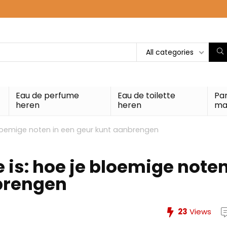
All categories
Eau de perfume
Eau de toilette
Pa
heren
heren
ma
 bloemige noten in een geur kunt aanbrengen
e is: hoe je bloemige note
nbrengen
23
Views