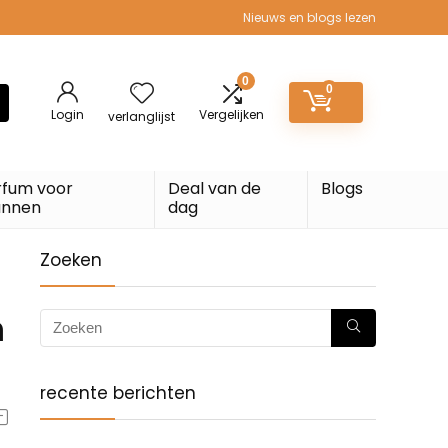
Nieuws en blogs lezen
0
0
Login
Vergelijken
verlanglijst
rfum voor
Deal van de
Blogs
nnen
dag
Zoeken
n
recente berichten