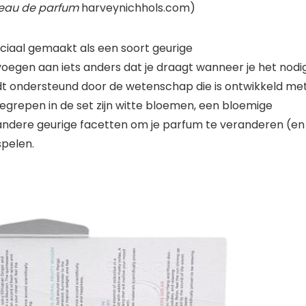
 eau de parfum
harveynichhols.com)
eciaal gemaakt als een soort geurige
egen aan iets anders dat je draagt ​​wanneer je het nodi
rdt ondersteund door de wetenschap die is ontwikkeld me
grepen in de set zijn witte bloemen, een bloemige
 andere geurige facetten om je parfum te veranderen (en
spelen.