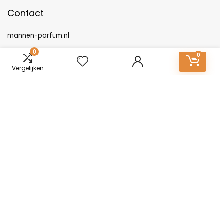
Contact
mannen-parfum.nl
0
0
Postadres: Lakenvelder 3 5507KV Veldhoven Nederland
Vergelijken
KVK: 88360687
E-mail:
info@mannen-parfum.nl
Producten
Gisada IRIS 100ml