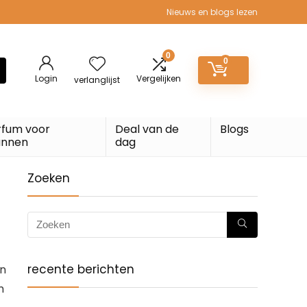
Nieuws en blogs lezen
0
0
Login
Vergelijken
verlanglijst
rfum voor
Deal van de
Blogs
nnen
dag
Zoeken
recente berichten
en
m