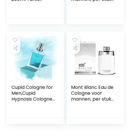
geurend water
verpakt (1 x 100
Aftershave Turks
ml)
handwater Eau de
Cologne Heren
traditioneel Turks
Cupid Cologne for
Mont Blanc Eau de
Men,Cupid
Cologne voor
Hypnosis Cologne
mannen, per stuk
for Men,Cupid
verpakt (1 x 200
Charm Toilette for
ml)
Men – Infused
Cupid Hypnosis
Cologne