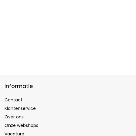
Fragrances for
Men,Cupid
Fragrances for
Men (1pcs)
Informatie
Contact
Klantenservice
Over ons
Onze webshops
Vacature