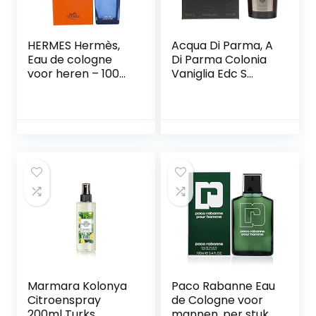
HERMES Hermès,
Acqua Di Parma, A
Eau de cologne
Di Parma Colonia
voor heren – 100
Vaniglia Edc S
ml.
100Ml, Keulen,
Veelkleurig, 100,
Unisex-
Volwassene
Marmara Kolonya
Paco Rabanne Eau
Citroenspray
de Cologne voor
200ml Turks
mannen, per stuk