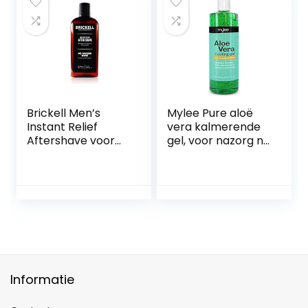
Brickell Men’s
Mylee Pure aloë
Instant Relief
vera kalmerende
Aftershave voor
gel, voor nazorg na
mannen,
waxen, ontharing,
natuurlijke en
wax
organische
huidbehandeling,
kalmerende
After-Sun 500ml
aftershavebalsem
om scheerbrand
te voorkomen, 118
ml (Geurend)
Informatie