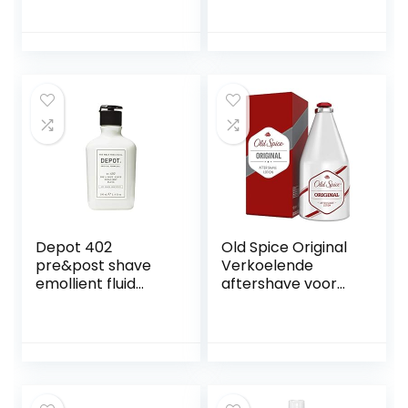
Depot 402
Old Spice Original
pre&post shave
Verkoelende
emollient fluid
aftershave voor
100ml
mannen,
scheerwater met
antiseptische
werking, 150 ml (1
stuk)