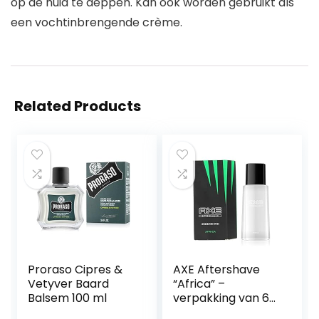
op de huid te deppen. Kan ook worden gebruikt als
een vochtinbrengende crème.
Related Products
Proraso Cipres &
AXE Aftershave
Vetyver Baard
“Africa” –
Balsem 100 ml
verpakking van 6
(6 x 100 ml)