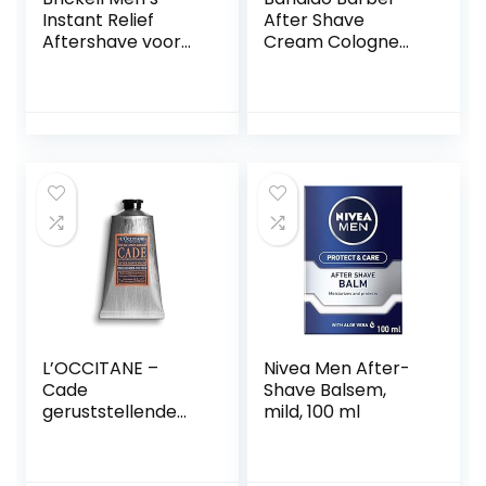
Instant Relief
After Shave
Aftershave voor
Cream Cologne
mannen,
Fresh Lotion Men
natuurlijke en
350 ml heren
organische
balsem na het
kalmerende
scheren nat
aftershavebalsem
scheren verzorgt
om scheerbrand
en koelt balsem
te voorkomen, 118
crème mannen
ml (Geurend)
verzorging
gevoelige huid
(Fresh)
L’OCCITANE –
Nivea Men After-
Cade
Shave Balsem,
geruststellende
mild, 100 ml
aftershavebalsem
– 75 ml