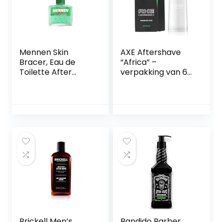
Mennen Skin
AXE Aftershave
Bracer, Eau de
“Africa” –
Toilette After
verpakking van 6
Shave 125 ml
(6 x 100 ml)
Brickell Men’s
Bandido Barber