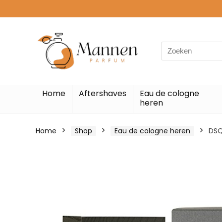
Search
for:
Home
Aftershaves
Eau de cologne
heren
Home
Shop
Eau de cologne heren
DSQ