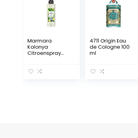
Marmara
4711 Origin Eau
Kolonya
de Cologne 100
Citroenspray
ml
200ml Turks
geurend water
Aftershave Turks
handwater Eau
de Cologne
Heren
traditioneel
Turks