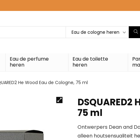
Eau de cologne heren
Eau de perfume
Eau de toilette
Pa
heren
heren
ma
UARED2 He Wood Eau de Cologne, 75 ml
DSQUARED2 H
75 ml
Ontwerpers Dean and Da
alleen houtsensualiteit h