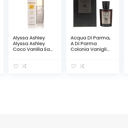
Alyssa Ashley
Acqua Di Parma,
Alyssa Ashley
A Di Parma
Coco Vanilla Eau
Colonia Vaniglia
De Cologne
Edc S 100Ml,
100Ml Spray
Keulen,
Veelkleurig, 100,
Unisex-
Volwassene