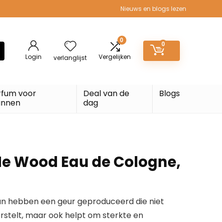
Nieuws en blogs lezen
0
0
Login
Vergelijken
verlanglijst
rfum voor
Deal van de
Blogs
nnen
dag
e Wood Eau de Cologne,
n hebben een geur geproduceerd die niet
erstelt, maar ook helpt om sterkte en