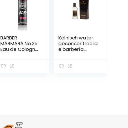
BARBER
Kölnisch water
MARMARA No.25
geconcentreerd
Eau de Cologne
e barbería
Spray heren
mannelijke geur
Graffiti 1 x 400
fris en elegant –
ml | after shave
150 ml
heren |
geurwater |
scheerwater
mannen | Barber
herengeuren |
bodyspray –
Barbershop –
kapper Kolonya |
parfum