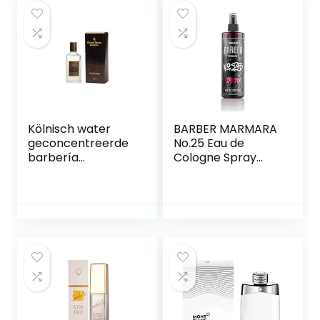
Kölnisch water
BARBER MARMARA
geconcentreerde
No.25 Eau de
barbería
Cologne Spray
mannelijke geur
heren Graffiti 1 x
fris en elegant –
400 ml | after
150 ml
shave heren |
geurwater |
scheerwater
mannen | Barber
herengeuren |
bodyspray –
Barbershop –
kapper Kolonya |
parfum