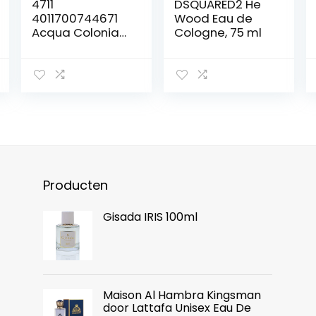
4711
DSQUARED2 He
4011700744671
Wood Eau de
Acqua Colonia
Cologne, 75 ml
Lime and
Nutmeg Eau de
Cologne,
verstuiver/spray,
50 ml,lime
Producten
Gisada IRIS 100ml
Maison Al Hambra Kingsman
door Lattafa Unisex Eau De