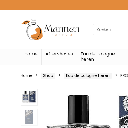
Search
for:
Home
Aftershaves
Eau de cologne
heren
Home
Shop
Eau de cologne heren
PRO