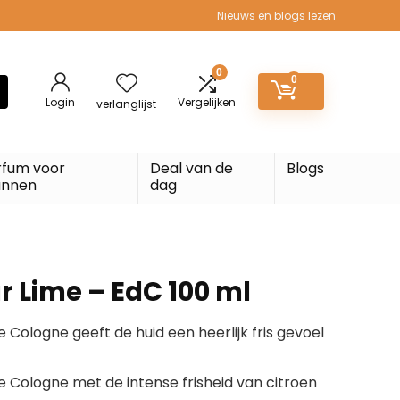
Nieuws en blogs lezen
0
0
Login
Vergelijken
verlanglijst
rfum voor
Deal van de
Blogs
nnen
dag
 Lime – EdC 100 ml
 Cologne geeft de huid een heerlijk fris gevoel
e Cologne met de intense frisheid van citroen