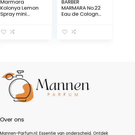
Marmara
BARBER
Kolonya Lemon
MARMARA No.22
Spray mini
Eau de Cologne
alcoholflesjes
Spray Mannen
3x50ml Turks
GRAFFITI 1x
geurend water
400ml |
Aftershave Turks
aftershave voor
handwater Eau
mannen | Keulen
de Cologne
| aftershave
Heren Limon
mannen |
Kolonya
Herenparfums
voor heren |
Lichaamsspray
– kapperszaak –
kapper Kolonya |
parfums
Over ons
Mannen-Parfum.nl: Essentie van onderscheid. Ontdek