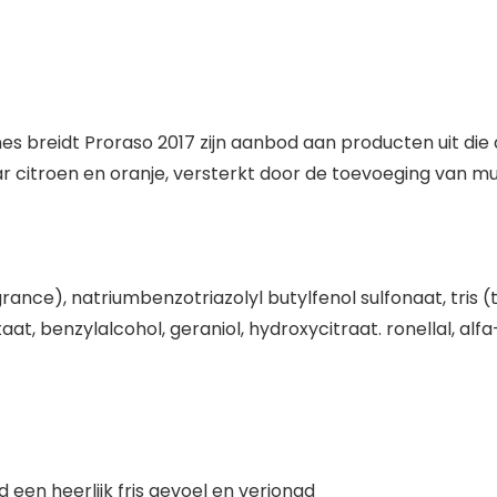
s breidt Proraso 2017 zijn aanbod aan producten uit die 
ar citroen en oranje, versterkt door de toevoeging van m
nce), natriumbenzotriazolyl butylfenol sulfonaat, tris (t
t, benzylalcohol, geraniol, hydroxycitraat. ronellal, alfa-
 een heerlijk fris gevoel en verjongd