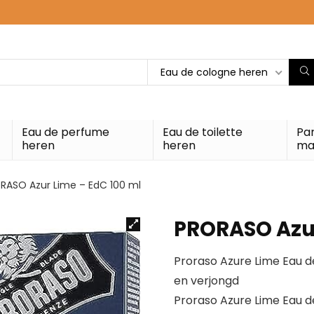
Eau de cologne heren
Eau de perfume
Eau de toilette
Pa
heren
heren
ma
RASO Azur Lime – EdC 100 ml
PRORASO Azur
Proraso Azure Lime Eau de
en verjongd
Proraso Azure Lime Eau d