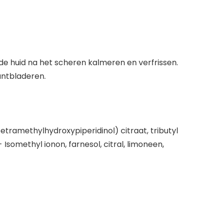
de huid na het scheren kalmeren en verfrissen.
untbladeren.
etramethylhydroxypiperidinol) citraat, tributyl
 Isomethyl ionon, farnesol, citral, limoneen,