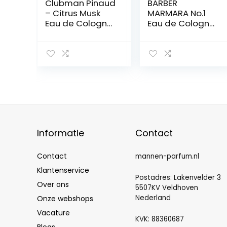
Clubman Pinaud
BARBER
– Citrus Musk
MARMARA No.1
Eau de Cologne
Eau de Cologne
– 370 ml
Pump Spray Men
(1x 250ml)
Aftershave Men
–
Geparfumeerd
water –
Aftershave Men
– Verfrist Koelt –
Geur Men –
Ontsmettingsmi
Informatie
Contact
ddel 70° alcohol
Contact
mannen-parfum.nl
Klantenservice
Postadres: Lakenvelder 3
Over ons
5507KV Veldhoven
Nederland
Onze webshops
Vacature
KVK: 88360687
Blogs