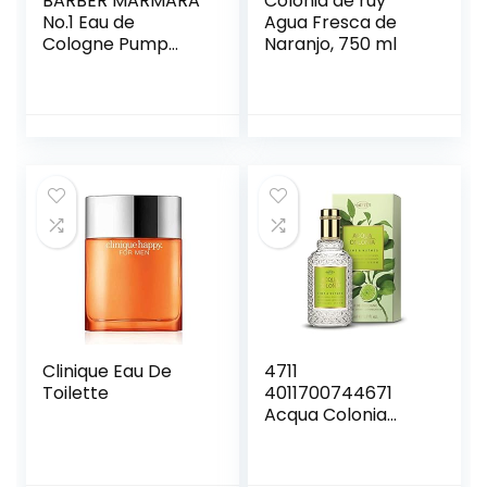
BARBER MARMARA
Colonia de ruy
No.1 Eau de
Agua Fresca de
Cologne Pump
Naranjo, 750 ml
Spray Men (1x
250ml) Aftershave
Men –
Geparfumeerd
water –
Aftershave Men –
Verfrist Koelt –
Geur Men –
Ontsmettingsmidd
el 70° alcohol
Clinique Eau De
4711
Toilette
4011700744671
Acqua Colonia
Lime and Nutmeg
Eau de Cologne,
verstuiver/spray,