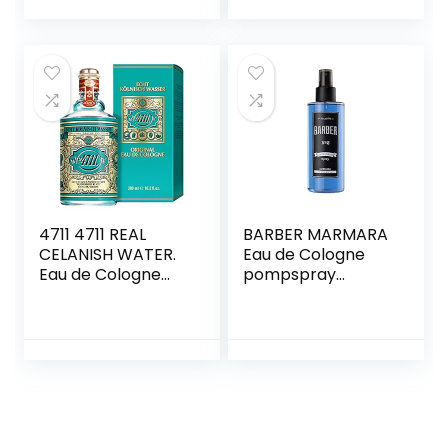
50 ml,lime
4711 4711 REAL
BARBER MARMARA
CELANISH WATER.
Eau de Cologne
Eau de Cologne
pompspray
originale. Profumo.
mannen 250ml |
Unisex. 300 ml
aftershave voor
mannen | Keulen |
Herenparfums
voor heren | Body
Spray –
Houtachtig – Turks
Keulen |