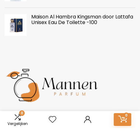
Maison Al Hambra Kingsman door Lattafa
Unisex Eau De Toilette -100
Over ons
0
0
Vergelijken
Mannen-Parfum.nl: Essentie van onderscheid. Ontdek een
wereld van boeiende geuren voor mannen. Van tijdloze