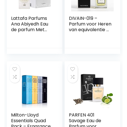
Lattafa Parfums
DIVAIN-019 –
Ana Abiyedh Eau
Parfum voor Heren
de parfum Met
van equivalentie –
spray 60 ml
–
Woodygeur/Comp
atibel met Guci´s
Guilty
Milton-Lloyd
PARFEN 401
Essentials Quad
Savage Eau de
Pack – Fragrance
Parfum voor