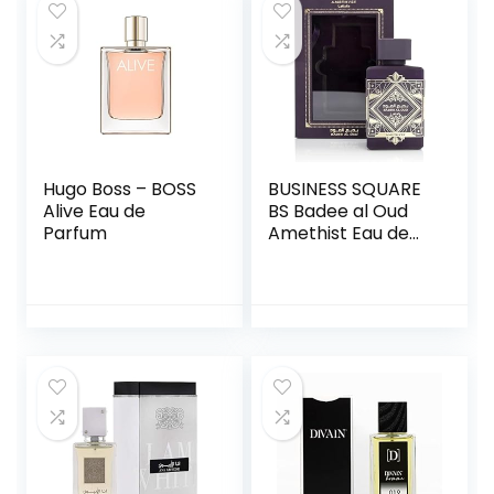
Hugo Boss – BOSS
BUSINESS SQUARE
Alive Eau de
BS Badee al Oud
Parfum
Amethist Eau de
Parfum 100 ml
voor dames en
heren Een
oosterse geur uit
Dubai naar
Arabisch noten,
peer, Turkse roos,
jasmijn, vanille,
amber en oud