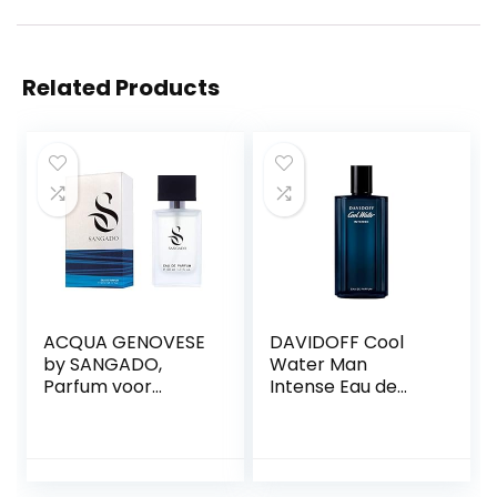
Related Products
ACQUA GENOVESE
DAVIDOFF Cool
by SANGADO,
Water Man
Parfum voor
Intense Eau de
mannen, 8-10 uur
Parfum 125ml
langhoudend, Luxe
geur, Aromatisch
Aquatische, Fijne