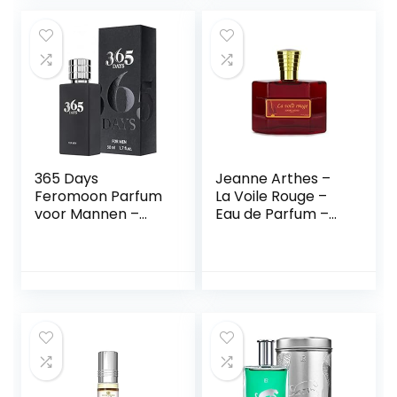
Franse Essenties,
Extra
Geconcentreerd,
50 ml Spray
365 Days
Jeanne Arthes –
Feromoon Parfum
La Voile Rouge –
voor Mannen –
Eau de Parfum –
Een verleidelijke
Heren – 100 ml
geur voor alle
gelegenheden –
Feromoon parfum
homme pour
séduire les senses
– 365 DAYS Parfum
avec amour, 50 ml