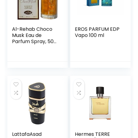
Al-Rehab Choco
EROS PARFUM EDP
Musk Eau de
Vapo 100 ml
Parfum Spray, 50
ml, voor dames en
heren, choco
muskus
LattafaAsad
Hermes TERRE