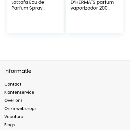
Lattafa Eau de
D’HERMÃˆS parfum
Parfum Spray
vaporizador 200
uniseks 100 ml
ml
parfum voor heren
en dames100 ml
1er Pack
Informatie
Contact
Klantenservice
Over ons
Onze webshops
Vacature
Blogs