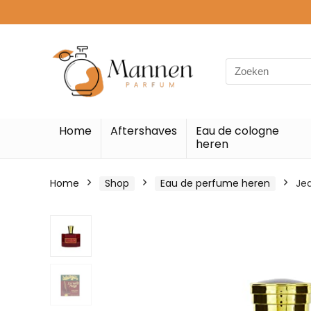
Search
for:
Home
Aftershaves
Eau de cologne
heren
Home
Shop
Eau de perfume heren
Jea