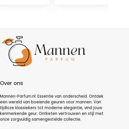
heren en dames
heren Een
oosterse geur
uit Dubai naar
Arabisch noten,
peer, Turkse
roos, jasmijn,
vanille, amber
en oud
Over ons
Mannen-Parfum.nl: Essentie van onderscheid. Ontdek
een wereld van boeiende geuren voor mannen. Van
tijdloze klassiekers tot moderne elegantie, vind jouw
kenmerkende geur. Ontketen vertrouwen en stijl met
onze zorgvuldig samengestelde collectie.