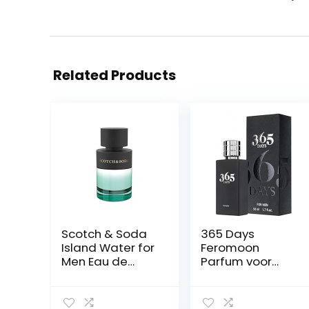
Related Products
Scotch & Soda
365 Days
Island Water for
Feromoon
Men Eau de
Parfum voor
Parfum 40ml
Mannen – Een
Spray
verleidelijke
geur voor alle