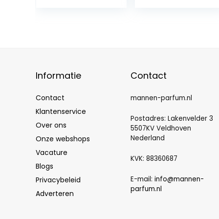
gelegenheden –
Feromoon
parfum homme
pour séduire les
senses – 365
DAYS Parfum
avec amour, 50
ml
Informatie
Contact
Contact
mannen-parfum.nl
Klantenservice
Postadres: Lakenvelder 3
Over ons
5507KV Veldhoven
Nederland
Onze webshops
Vacature
KVK: 88360687
Blogs
E-mail:
info@mannen-
Privacybeleid
parfum.nl
Adverteren