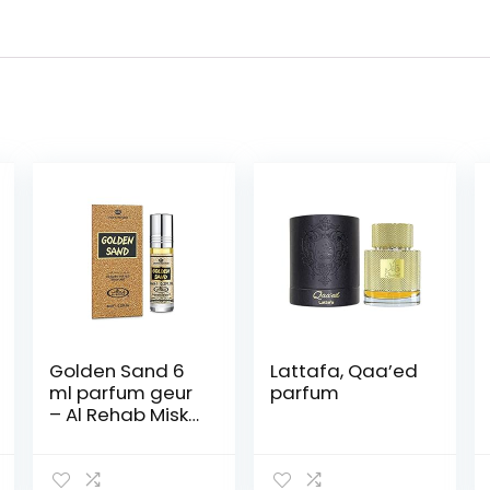
Golden Sand 6
Lattafa, Qaa’ed
ml parfum geur
parfum
– Al Rehab Misk
parfumolie voor
heren en dames
musk muskus