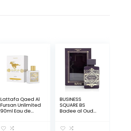
Lattafa Qaed Al
BUSINESS
Fursan Unlimited
SQUARE BS
90ml Eau de
Badee al Oud
Parfum White
Amethist Eau de
Edition Parfum
Parfum 100 ml
Oosters voor
voor dames en