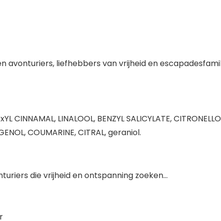
vonturiers, liefhebbers van vrijheid en escapadesfamilie
HexYL CINNAMAL, LINALOOL, BENZYL SALICYLATE, CITRONELL
NOL, COUMARINE, CITRAL, geraniol.
uriers die vrijheid en ontspanning zoeken…
r