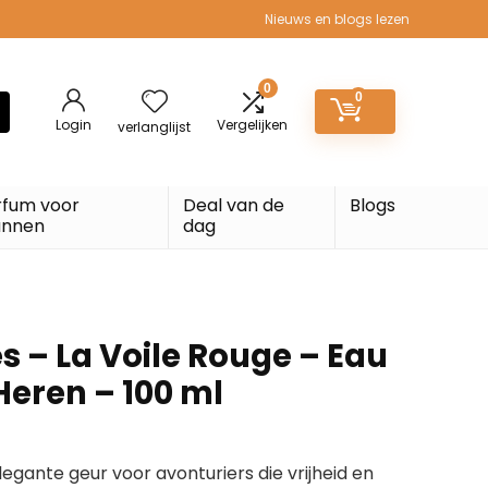
Nieuws en blogs lezen
0
0
Login
Vergelijken
verlanglijst
rfum voor
Deal van de
Blogs
nnen
dag
s – La Voile Rouge – Eau
Heren – 100 ml
gante geur voor avonturiers die vrijheid en