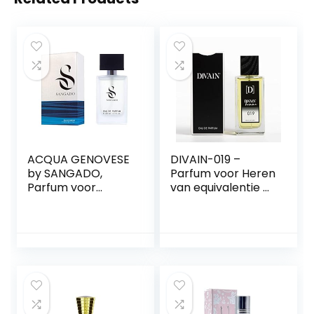
ACQUA GENOVESE
DIVAIN-019 –
by SANGADO,
Parfum voor Heren
Parfum voor
van equivalentie –
mannen, 8-10 uur
–
langhoudend, Luxe
Woodygeur/Comp
geur, Aromatisch
atibel met Guci´s
Aquatische, Fijne
Guilty
Franse Essenties,
Extra
Geconcentreerd,
50 ml Spray