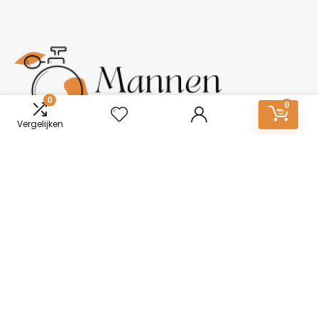
0
0
Vergelijken
Over ons
Mannen-Parfum.nl: Essentie van onderscheid. Ontdek een
wereld van boeiende geuren voor mannen. Van tijdloze
klassiekers tot moderne elegantie, vind jouw kenmerkende
geur. Ontketen vertrouwen en stijl met onze zorgvuldig
samengestelde collectie.
2024 © Brommobiel-kopen.nl Alle rechten voorbehouden