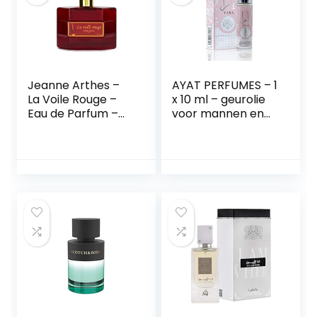
Jeanne Arthes –
AYAT PERFUMES – 1
La Voile Rouge –
x 10 ml – geurolie
Eau de Parfum –
voor mannen en
Heren – 100 ml
vrouwen –
langdurig en
comfortabel (Yara
10ml) – parfum
voor dames en
heren