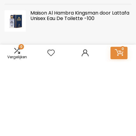
Maison Al Hambra Kingsman door Lattafa
Unisex Eau De Toilette -100
0
0
Vergelijken
Over ons
Mannen-Parfum.nl: Essentie van onderscheid. Ontdek een
wereld van boeiende geuren voor mannen. Van tijdloze
klassiekers tot moderne elegantie, vind jouw kenmerkende