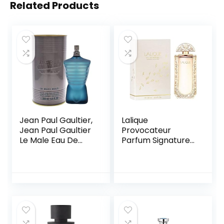
Related Products
Jean Paul Gaultier,
Lalique
Jean Paul Gaultier
Provocateur
Le Male Eau De
Parfum Signature
Toilette Spray
– water, 100 ml
200Ml, Edt-Parfum,
Veelkleurig, U, Man