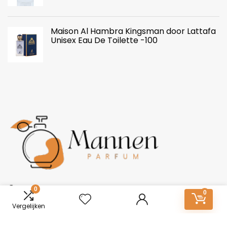
Maison Al Hambra Kingsman door Lattafa
Unisex Eau De Toilette -100
Over ons
0
0
Vergelijken
Mannen-Parfum.nl: Essentie van onderscheid. Ontdek een
wereld van boeiende geuren voor mannen. Van tijdloze