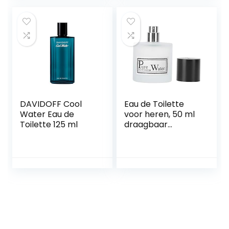
DAVIDOFF Cool
Eau de Toilette
Water Eau de
voor heren, 50 ml
Toilette 125 ml
draagbaar
herenparfum
Langdurige lichte
geur Gentleman
Spray Bottle-
parfum (wit)