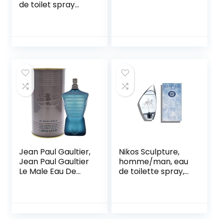
de toilet spray
voor mannen
Jean Paul Gaultier,
Nikos Sculpture,
Jean Paul Gaultier
homme/man, eau
Le Male Eau De
de toilette spray,
Toilette Spray
per stuk verpakt (1
200Ml, Edt-Parfum,
x 100 ml)
Veelkleurig, U, Man