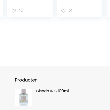
equivalentie –
Unisex
Aromatischgeur
Producten
Gisada IRIS 100ml