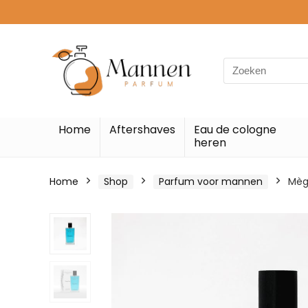
Search
for:
Home
Aftershaves
Eau de cologne
heren
Home
Shop
Parfum voor mannen
Mèg