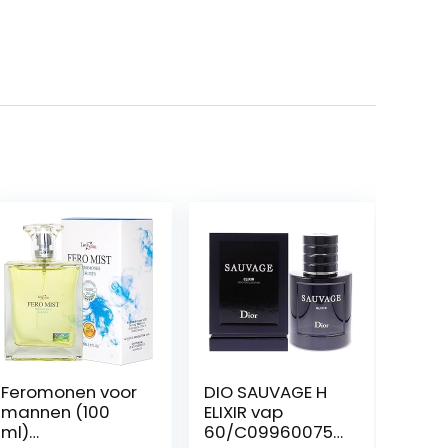
Feromonen voor
DIO SAUVAGE H
mannen (100
ELIXIR vap
ml)
60/C099600755