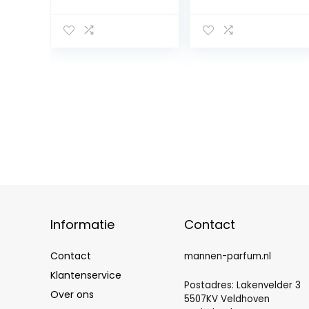
voor heren
– Oostersgeur
voor Vrouw en
Man
Informatie
Contact
Contact
mannen-parfum.nl
Klantenservice
Postadres: Lakenvelder 3
Over ons
5507KV Veldhoven