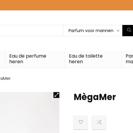
Parfum voor mannen
Eau de perfume
Eau de toilette
Pa
heren
heren
ma
aMer
MègaMer