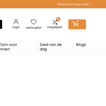
Nieuws en blogs lezen
0
0
Login
Vergelijken
verlanglijst
rfum voor
Deal van de
Blogs
nnen
dag