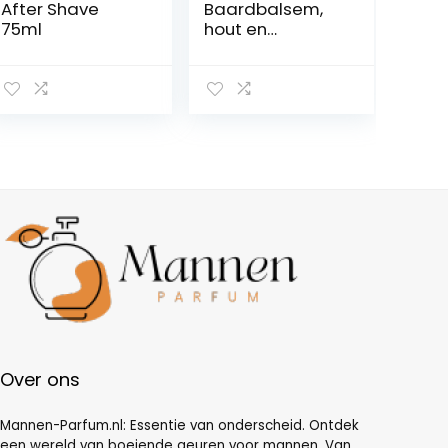
After Shave
Baardbalsem,
75ml
hout en
specerijen,
300ml, geurend
voor mannen
verzacht,
beschermt
verlicht jeuk
ongemak, Made
in Italy, Clear
Over ons
Mannen-Parfum.nl: Essentie van onderscheid. Ontdek
een wereld van boeiende geuren voor mannen. Van