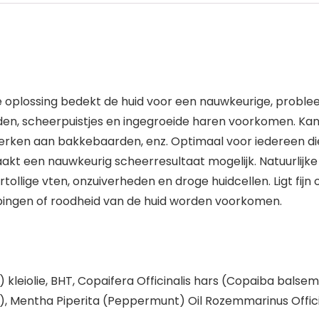
ge oplossing bedekt de huid voor een nauwkeurige, proble
neden, scheerpuistjes en ingegroeide haren voorkomen. Ka
erken aan bakkebaarden, enz. Optimaal voor iedereen die
 een nauwkeurig scheerresultaat mogelijk. Natuurlijke ad
rtollige vten, onzuiverheden en droge huidcellen. Ligt fij
pingen of roodheid van de huid worden voorkomen.
t) kleiolie, BHT, Copaifera Officinalis hars (Copaiba balse
), Mentha Piperita (Peppermunt) Oil Rozemmarinus Officin