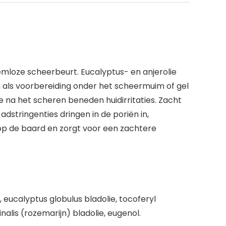
emloze scheerbeurt. Eucalyptus- en anjerolie
n als voorbereiding onder het scheermuim of gel
 na het scheren beneden huidirritaties. Zacht
stringenties dringen in de poriën in,
n op de baard en zorgt voor een zachtere
m, eucalyptus globulus bladolie, tocoferyl
alis (rozemarijn) bladolie, eugenol.