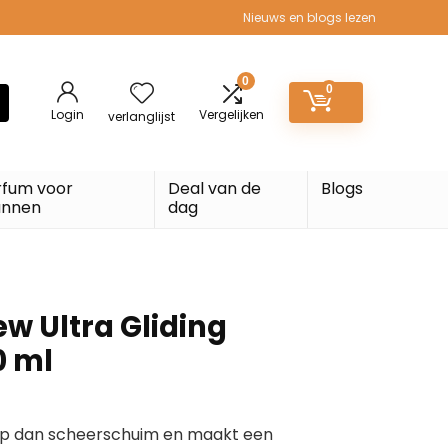
Nieuws en blogs lezen
0
0
Login
Vergelijken
verlanglijst
rfum voor
Deal van de
Blogs
nnen
dag
w Ultra Gliding
0 ml
op dan scheerschuim en maakt een