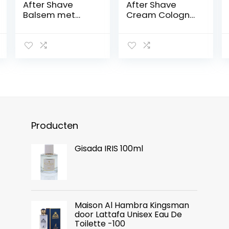
After Shave
After Shave
Balsem met
Cream Cologne
Groene Thee &
Fresh Lotion Men
Menthol | After
350 ml heren
Shave for Men |
balsem na het
Hydraterend &
scheren nat
Verzorgend |
scheren
Parabeenvrij |
verzorgt en koelt
120 ML
balsem crème
mannen
verzorging
gevoelige huid
Producten
(Fresh)
Gisada IRIS 100ml
Maison Al Hambra Kingsman
door Lattafa Unisex Eau De
Toilette -100