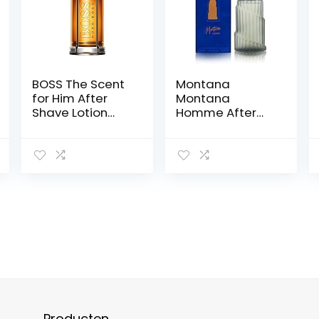
BOSS The Scent
Montana
for Him After
Montana
Shave Lotion
Homme After
100ml
Shave 75 ml
nieuw
Producten