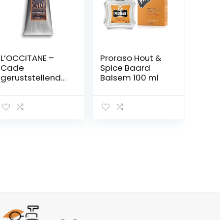
L’OCCITANE –
Proraso Hout &
Cade
Spice Baard
geruststellende
Balsem 100 ml
aftershavebals
em – 75 ml