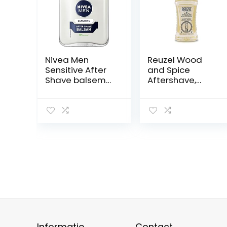
Nivea Men
Reuzel Wood
Sensitive After
and Spice
Shave balsem
Aftershave,
(100 ml),
eindig je
kalmerende
scheerbeurt in
aftershave,
stijl, 100 ml
huidverzorging
na het scheren
met kamillle en
vitamine E
Informatie
Contact