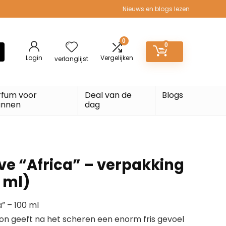
Nieuws en blogs lezen
0
0
Login
Vergelijken
verlanglijst
rfum voor
Deal van de
Blogs
nnen
dag
ve “Africa” – verpakking
0 ml)
a” – 100 ml
ion geeft na het scheren een enorm fris gevoel