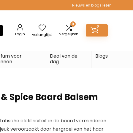
Nieuws en blogs lezen
0
0
Login
Vergelijken
verlanglijst
rfum voor
Deal van de
Blogs
nnen
dag
 & Spice Baard Balsem
statische elektriciteit in de baard verminderen
 jeuk veroorzaakt door hergroei van het haar