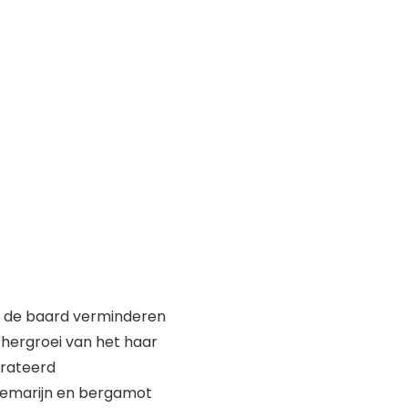
 in de baard verminderen
 hergroei van het haar
drateerd
ozemarijn en bergamot