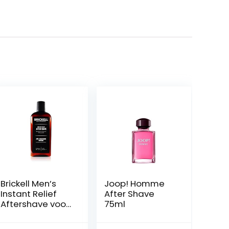
Brickell Men’s
Joop! Homme
Instant Relief
After Shave
Aftershave voor
75ml
mannen,
natuurlijke en