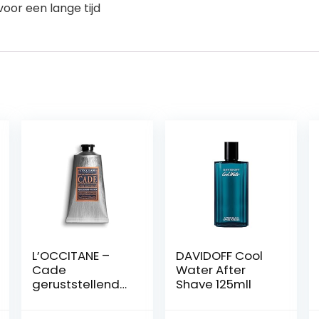
oor een lange tijd
L’OCCITANE –
DAVIDOFF Cool
Cade
Water After
geruststellende
Shave 125mll
aftershavebals
em – 75 ml