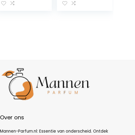
organische
kalmerende
aftershavebals
em om
scheerbrand te
voorkomen, 118
ml (Geurend)
Over ons
Mannen-Parfum.nl: Essentie van onderscheid. Ontdek