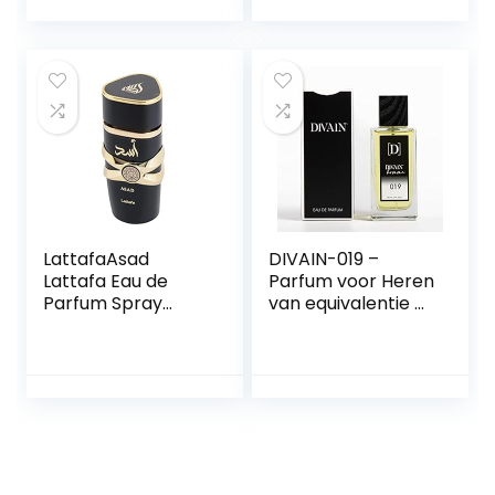
LattafaAsad
DIVAIN-019 –
Lattafa Eau de
Parfum voor Heren
Parfum Spray
van equivalentie –
uniseks 100 ml
–
parfum voor heren
Woodygeur/Comp
en dames100 ml
atibel met Guci´s
1er Pack
Guilty