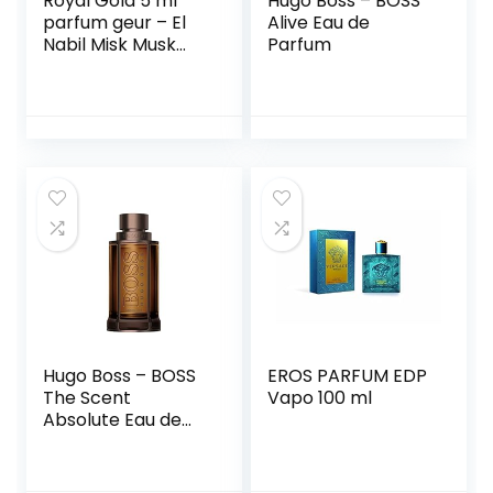
Royal Gold 5 ml
Hugo Boss – BOSS
parfum geur – El
Alive Eau de
Nabil Misk Musk
Parfum
Musk Parfum olie
voor heren en
dames – Oil Attar
Scent
Hugo Boss – BOSS
EROS PARFUM EDP
The Scent
Vapo 100 ml
Absolute Eau de
Parfum Natural
Spray