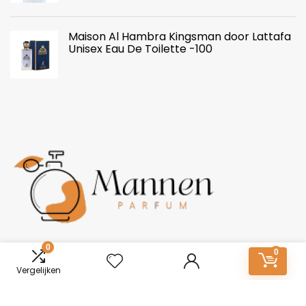
Maison Al Hambra Kingsman door Lattafa
Unisex Eau De Toilette -100
Over ons
0
0
Vergelijken
Mannen-Parfum.nl: Essentie van onderscheid. Ontdek een
wereld van boeiende geuren voor mannen. Van tijdloze