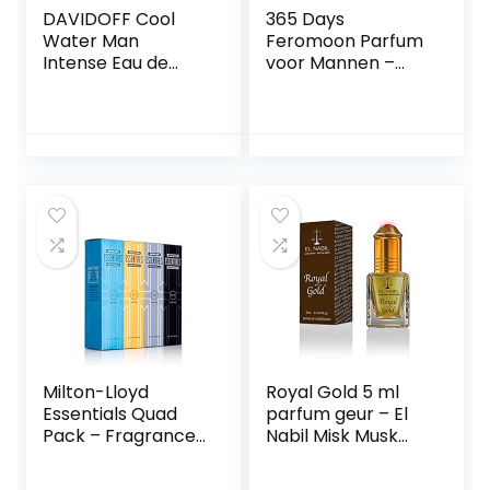
DAVIDOFF Cool
365 Days
Water Man
Feromoon Parfum
Intense Eau de
voor Mannen –
Parfum 125ml
Een verleidelijke
geur voor alle
gelegenheden –
Feromoon parfum
homme pour
séduire les senses
– 365 DAYS Parfum
avec amour, 50 ml
Milton-Lloyd
Royal Gold 5 ml
Essentials Quad
parfum geur – El
Pack – Fragrance
Nabil Misk Musk
for Men – 4 x 50ml
Musk Parfum olie
Eau de Parfum
voor heren en