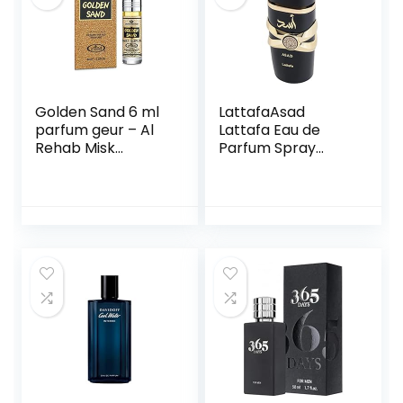
Golden Sand 6 ml
LattafaAsad
parfum geur – Al
Lattafa Eau de
Rehab Misk
Parfum Spray
parfumolie voor
uniseks 100 ml
heren en dames
parfum voor heren
musk muskus
en dames100 ml
1er Pack