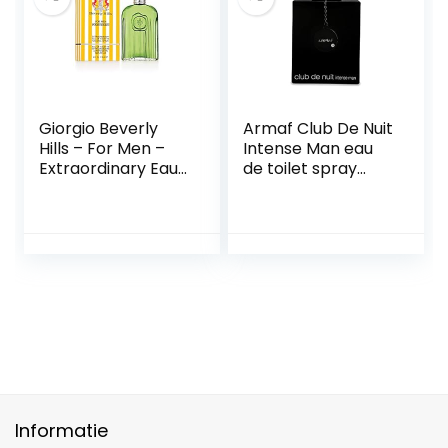
Giorgio Beverly
Armaf Club De Nuit
Hills – For Men –
Intense Man eau
Extraordinary Eau
de toilet spray
de Toilette Natural
voor mannen
Spray –
Oriëntaalse en
houtachtige geur –
118 ml
Informatie