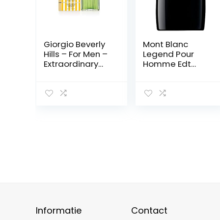
Giorgio Beverly
Mont Blanc
Hills – For Men –
Legend Pour
Extraordinary
Homme Edt
Eau de Toilette
Spray 100ml
Natural Spray –
Oriëntaalse en
houtachtige
geur – 118 ml
Informatie
Contact