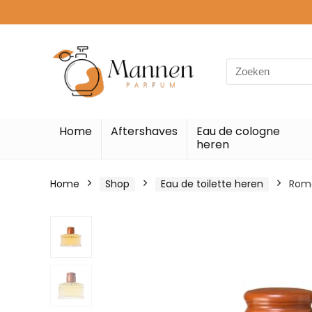
Search
for:
Home
Aftershaves
Eau de cologne
heren
Home
Shop
Eau de toilette heren
Roma