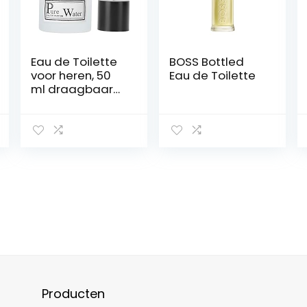
Eau de Toilette
BOSS Bottled
voor heren, 50
Eau de Toilette
ml draagbaar
herenparfum
Langdurige
lichte geur
Gentleman
Spray Bottle-
parfum (wit)
Producten