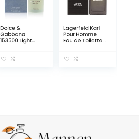
Dolce &
Lagerfeld Karl
Gabbana
Pour Homme
153500 Light
Eau de Toilette
Blue Homme Eau
Spray 100ml
de Toilette,
verstuiver/spray,
75 ml (1er-
pakket),Doorzich
tig