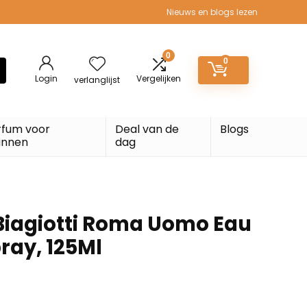
Nieuws en blogs lezen
0
0
Login
Vergelijken
verlanglijst
rfum voor
Deal van de
Blogs
nnen
dag
Biagiotti Roma Uomo Eau
pray, 125Ml